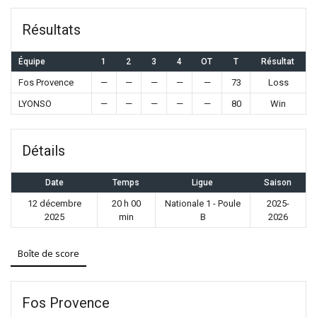
Résultats
Équipe
1
2
3
4
OT
T
Résultat
Fos Provence
—
—
—
—
—
73
Loss
LYONSO
—
—
—
—
—
80
Win
Détails
Date
Temps
Ligue
Saison
12 décembre
20 h 00
Nationale 1 - Poule
2025-
2025
min
B
2026
Boîte de score
Fos Provence