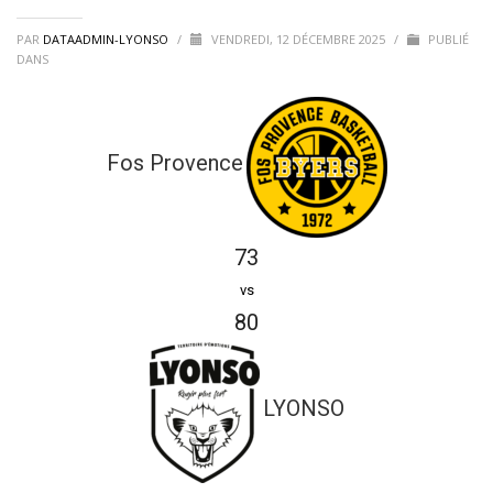
PAR
DATAADMIN-LYONSO
/
VENDREDI, 12 DÉCEMBRE 2025
/
PUBLIÉ
DANS
Fos Provence
73
vs
80
LYONSO