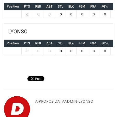
Position
PTS
REB
AST
STL
BLK
FGM
FGA
FG%
3
0
0
0
0
0
0
0
0
LYONSO
Position
PTS
REB
AST
STL
BLK
FGM
FGA
FG%
3
0
0
0
0
0
0
0
0
A PROPOS
DATAADMIN-LYONSO