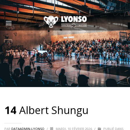
14
Albert Shungu
PAR
DATAADMIN-LYONSO
/
MARDI, 10 FÉVRIER 2026
/
PUBLIÉ DANS