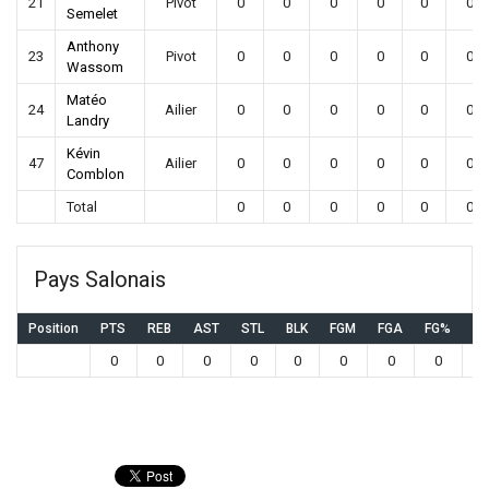
21
Pivot
0
0
0
0
0
0
Semelet
Anthony
23
Pivot
0
0
0
0
0
0
Wassom
Matéo
24
Ailier
0
0
0
0
0
0
Landry
Kévin
47
Ailier
0
0
0
0
0
0
Comblon
Total
0
0
0
0
0
0
Pays Salonais
Position
PTS
REB
AST
STL
BLK
FGM
FGA
FG%
3
0
0
0
0
0
0
0
0