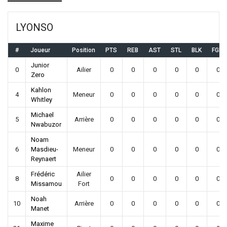
LYONSO
#
Joueur
Position
PTS
REB
AST
STL
BLK
FGM
Junior
0
Ailier
0
0
0
0
0
0
Zero
Kahlon
4
Meneur
0
0
0
0
0
0
Whitley
Michael
5
Arrière
0
0
0
0
0
0
Nwabuzor
Noam
6
Masdieu-
Meneur
0
0
0
0
0
0
Reynaert
Frédéric
Ailier
8
0
0
0
0
0
0
Missamou
Fort
Noah
10
Arrière
0
0
0
0
0
0
Manet
Maxime