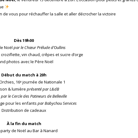
que
e vous pour réchauffer la salle et aller décrocher la victoire
Dès 19h00
de Noël
par le Chœur Prélude d’Oullins
 croziflette, vin chaud, crêpes et sucre d’orge
and photos avec le Père Noël
Début du match à 20h
rchies, 16ᵉ journée de Nationale 1
son & lumière
présenté par L&dB
n
par le Cercle des Patineurs de Belleville
age pour les enfants
par Babychou Services
Distribution de cadeaux
À la fin du match
-party de Noël au Bar à Nanard