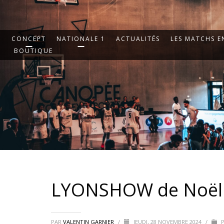
CONCEPT
NATIONALE 1
ACTUALITÉS
LES MATCHS EN
BOUTIQUE
LYONSHOW de Noël 
PAR
VALENTIN GARNIER
/
JEUDI, 28 NOVEMBRE 2024
/
P