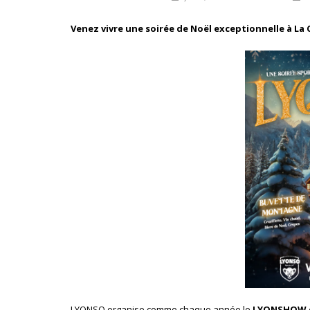
Venez vivre une soirée de Noël exceptionnelle à L
LYONSO organise comme chaque année le
LYONSHOW d