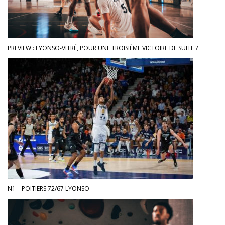
PREVIEW : LYONSO-VITRÉ, POUR UNE TROISIÈME VICTOIRE DE SUITE ?
N1 – POITIERS 72/67 LYONSO