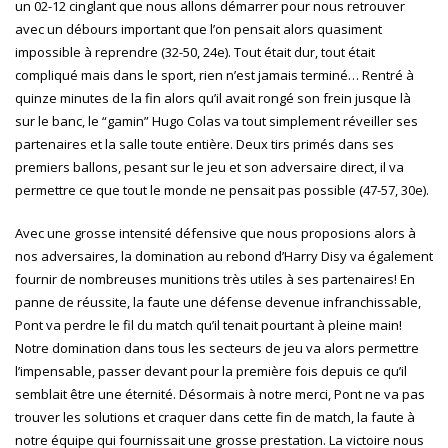
un 02-12 cinglant que nous allons démarrer pour nous retrouver
avec un débours important que l’on pensait alors quasiment
impossible à reprendre (32-50, 24e). Tout était dur, tout était
compliqué mais dans le sport, rien n’est jamais terminé… Rentré à
quinze minutes de la fin alors qu’il avait rongé son frein jusque là
sur le banc, le “gamin” Hugo Colas va tout simplement réveiller ses
partenaires et la salle toute entière. Deux tirs primés dans ses
premiers ballons, pesant sur le jeu et son adversaire direct, il va
permettre ce que tout le monde ne pensait pas possible (47-57, 30e).
Avec une grosse intensité défensive que nous proposions alors à
nos adversaires, la domination au rebond d’Harry Disy va également
fournir de nombreuses munitions très utiles à ses partenaires! En
panne de réussite, la faute une défense devenue infranchissable,
Pont va perdre le fil du match qu’il tenait pourtant à pleine main!
Notre domination dans tous les secteurs de jeu va alors permettre
l’impensable, passer devant pour la première fois depuis ce qu’il
semblait être une éternité. Désormais à notre merci, Pont ne va pas
trouver les solutions et craquer dans cette fin de match, la faute à
notre équipe qui fournissait une grosse prestation. La victoire nous