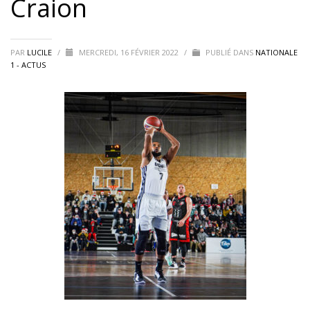
Craion
PAR
LUCILE
/
MERCREDI, 16 FÉVRIER 2022
/
PUBLIÉ DANS
NATIONALE
1 - ACTUS