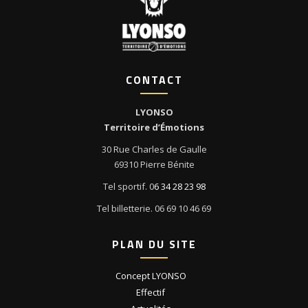
CONTACT
LYONSO
Territoire d’Émotions
30 Rue Charles de Gaulle
69310 Pierre Bénite
Tel sportif. 0
6 34 28 23 98
Tel billetterie. 06 69 10 46 69
PLAN DU SITE
Concept LYONSO
Effectif