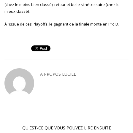
(chez le moins bien classé), retour et belle si nécessaire (chez le
mieux classé).
À l’issue de ces Playoffs, le gagnant de la finale monte en Pro B.
A PROPOS
LUCILE
QU'EST-CE QUE VOUS POUVEZ LIRE ENSUITE