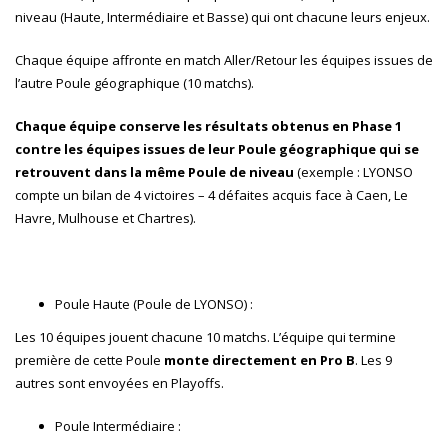
niveau (Haute, Intermédiaire et Basse) qui ont chacune leurs enjeux.
Chaque équipe affronte en match Aller/Retour les équipes issues de
l’autre Poule géographique (10 matchs).
Chaque équipe conserve les résultats obtenus en Phase 1
contre les équipes issues de leur Poule géographique qui se
retrouvent dans la même Poule de niveau
(exemple : LYONSO
compte un bilan de 4 victoires – 4 défaites acquis face à Caen, Le
Havre, Mulhouse et Chartres).
Poule Haute (Poule de LYONSO) :
Les 10 équipes jouent chacune 10 matchs. L’équipe qui termine
première de cette Poule
monte directement en Pro B
. Les 9
autres sont envoyées en Playoffs.
Poule Intermédiaire :