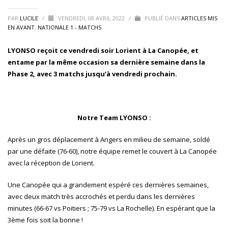
PAR
LUCILE
/
VENDREDI, 08 AVRIL 2022
/
PUBLIÉ DANS
ARTICLES MIS
EN AVANT
,
NATIONALE 1 - MATCHS
LYONSO reçoit ce vendredi soir Lorient à La Canopée, et
entame par la même occasion sa dernière semaine dans la
Phase 2, avec 3 matchs jusqu’à vendredi prochain.
Notre Team LYONSO :
Après un gros déplacement à Angers en milieu de semaine, soldé
par une défaite (76-60), notre équipe remet le couvert à La Canopée
avec la réception de Lorient.
Une Canopée qui a grandement espéré ces dernières semaines,
avec deux match très accrochés et perdu dans les dernières
minutes (66-67 vs Poitiers ; 75-79 vs La Rochelle). En espérant que la
3ème fois soit la bonne !