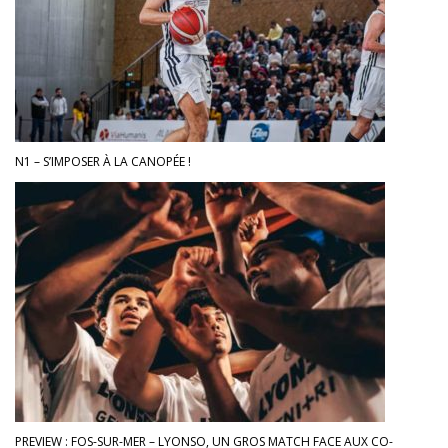
N1 – S’IMPOSER À LA CANOPÉE !
PREVIEW : FOS-SUR-MER – LYONSO, UN GROS MATCH FACE AUX CO-