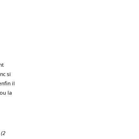
nt
nc si
nfin il
 ou la
s
(2