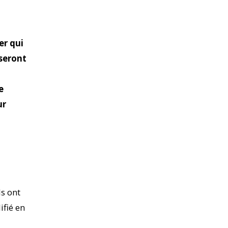
er qui
seront
e
ur
ls ont
ifié en