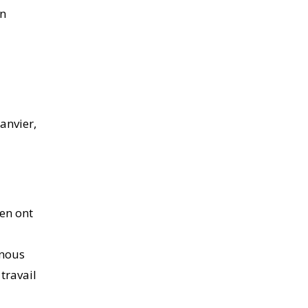
en
janvier,
 en ont
 nous
 travail