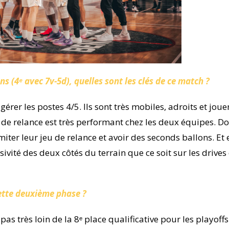
 (4ᵉ avec 7v-5d), quelles sont les clés de ce match ?
érer les postes 4/5. Ils sont très mobiles, adroits et joue
u de relance est très performant chez les deux équipes. Do
iter leur jeu de relance et avoir des seconds ballons. Et e
sivité des deux côtés du terrain que ce soit sur les drives
cette deuxième phase ?
as très loin de la 8ᵉ place qualificative pour les playoff