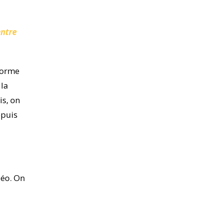
entre
forme
 la
is, on
epuis
déo. On