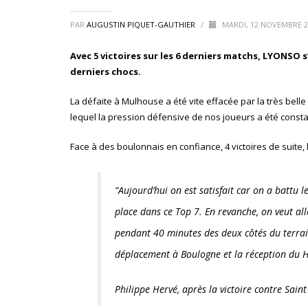
PAR
AUGUSTIN PIQUET-GAUTHIER
/
MARDI, 12 NOVEMBRE 
Avec 5 victoires sur les 6 derniers matchs, LYONSO s’
derniers chocs.
La défaite à Mulhouse a été vite effacée par la très belle
lequel la pression défensive de nos joueurs a été constante,
Face à des boulonnais en confiance, 4 victoires de suite,
“Aujourd’hui on est satisfait car on a battu 
place dans ce Top 7. En revanche, on veut alle
pendant 40 minutes des deux côtés du terrain
déplacement à Boulogne et la réception du H
Philippe Hervé, après la victoire contre Saint