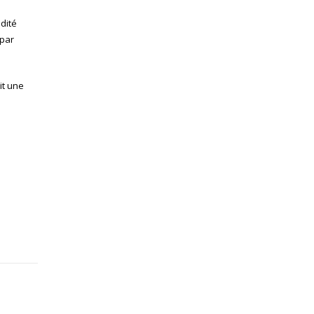
dité
 par
ait une