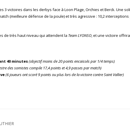
 3 victoires dans les derbys face à Loon Plage, Orchies et Berck. Une soli
atch (meilleure défense de la poule) et très agressive : 10,2 interceptions
es de très haut niveau qui attendent la
Team LYONSO
, et une victoire offrir
ant 40 minutes
(objectif moins de 20 points encaissés par 1/4 temps)
hestre des somistes compile 17,4 points et 4,9 passes par match)
ive
(6 joueurs ont scoré 9 points ou plus lors de la victoire contre Saint Vallier)
UTHIER