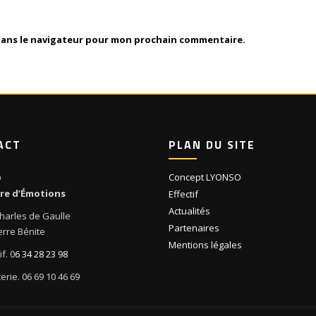
dans le navigateur pour mon prochain commentaire.
ACT
PLAN DU SITE
Concept LYONSO
O
ire d’Émotions
Effectif
Actualités
harles de Gaulle
Partenaires
erre Bénite
Mentions légales
f. 0
6 34 28 23 98
tterie. 06 69 10 46 69