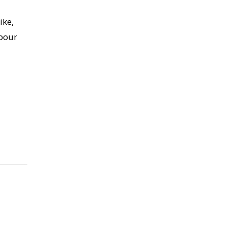
ike,
 pour