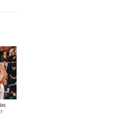
ÈRE
 7