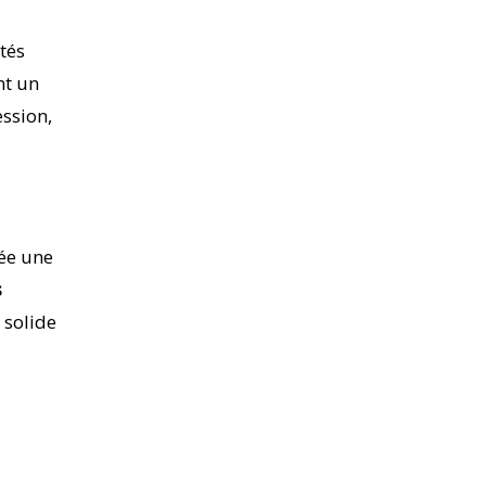
tés
nt un
ssion,
pée une
s
 solide