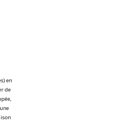
s) en
er de
opée,
 une
aison