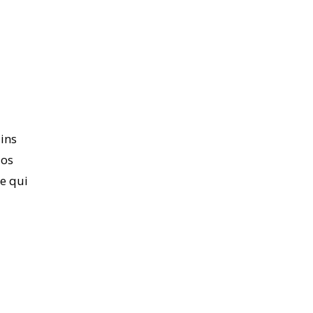
ains
Nos
pe qui