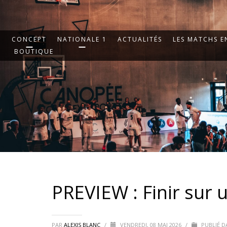
CONCEPT
NATIONALE 1
ACTUALITÉS
LES MATCHS EN
BOUTIQUE
PREVIEW : Finir sur
PAR
ALEXIS BLANC
/
VENDREDI, 08 MAI 2026
/
PUBLIÉ D