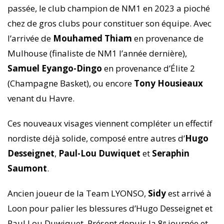
passée, le club champion de NM1 en 2023 a pioché
chez de gros clubs pour constituer son équipe. Avec
l’arrivée de
Mouhamed Thiam
en provenance de
Mulhouse (finaliste de NM1 l’année dernière),
Samuel Eyango-Dingo
en provenance d’Élite 2
(Champagne Basket), ou encore
Tony Housieaux
venant du Havre.
Ces nouveaux visages viennent compléter un effectif
nordiste déjà solide, composé entre autres d’
Hugo
Desseignet
,
Paul-Lou Duwiquet
et
Seraphin
Saumont
.
Ancien joueur de la Team LYONSO,
Sidy
est arrivé à
Loon pour palier les blessures d’Hugo Desseignet et
Paul Lou Duwiquet. Présent depuis la 8ᵉ journée et