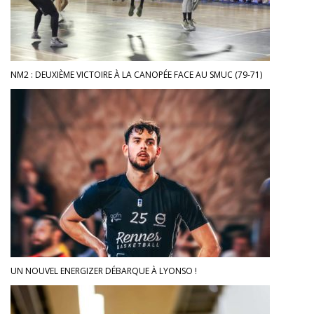
NM2 : DEUXIÈME VICTOIRE À LA CANOPÉE FACE AU SMUC (79-71)
UN NOUVEL ENERGIZER DÉBARQUE À LYONSO !