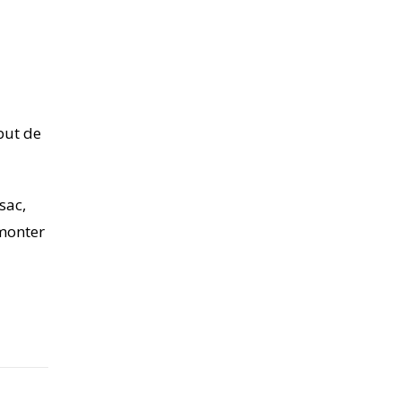
but de
sac,
 monter