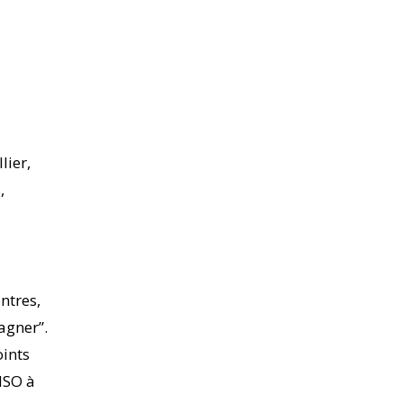
lier,
,
ntres,
agner”.
oints
NSO à