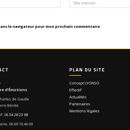
dans le navigateur pour mon prochain commentaire.
ACT
PLAN DU SITE
Concept LYONSO
O
ire d’Émotions
Effectif
Actualités
harles de Gaulle
Partenaires
erre Bénite
Mentions légales
f. 0
6 34 28 23 98
tterie. 06 69 10 46 69