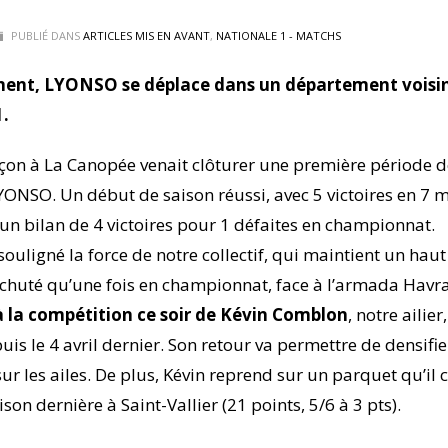
PUBLIÉ DANS
ARTICLES MIS EN AVANT
,
NATIONALE 1 - MATCHS
ent, LYONSO se déplace dans un département voisin
1.
nçon à La Canopée venait clôturer une première période d
NSO. Un début de saison réussi, avec 5 victoires en 7 
un bilan de 4 victoires pour 1 défaites en championnat.
souligné la force de notre collectif, qui maintient un haut
t chuté qu’une fois en championnat, face à l’armada Havra
 à la compétition ce soir de Kévin Comblon
, notre ailier
s le 4 avril dernier. Son retour va permettre de densifie
ur les ailes. De plus, Kévin reprend sur un parquet qu’il 
ison dernière à Saint-Vallier (21 points, 5/6 à 3 pts).