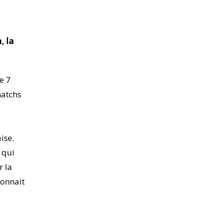
, la
e 7
matchs
ise.
, qui
r la
connait