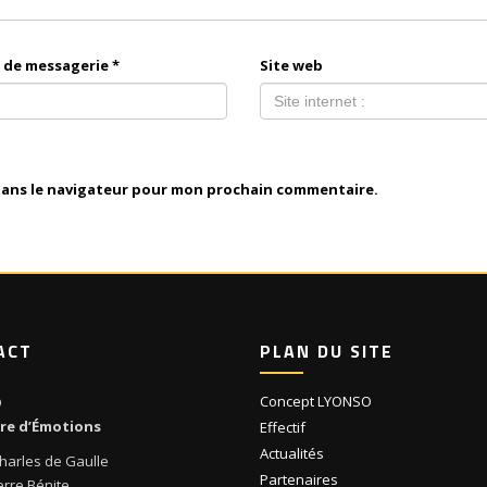
 de messagerie
*
Site web
dans le navigateur pour mon prochain commentaire.
ACT
PLAN DU SITE
Concept LYONSO
O
ire d’Émotions
Effectif
Actualités
harles de Gaulle
Partenaires
erre Bénite