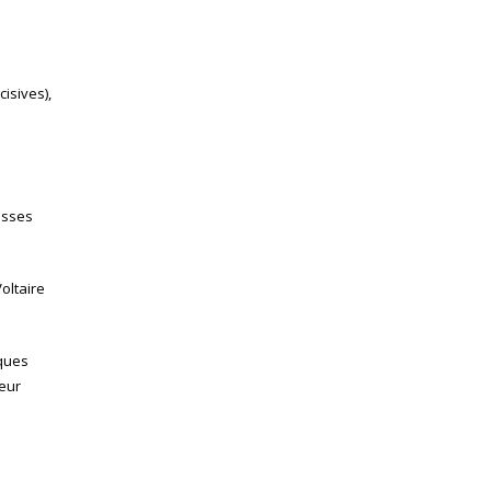
isives),
asses
oltaire
lques
neur