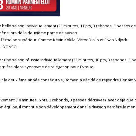
elle saison individuellement (23 minutes, 11 pts, 3 rebonds, 3 passes déc
ène lors de la deuxième partie de saison.
l’échelon supérieur. Comme Kévin Kokila, Victor Diallo et Elwin Ndjock
à LYONSO.
 : une saison réussie individuellement (23 minutes, 10 pts, 3 rebonds, 3 p
-dernière place synonyme de relégation pour Évreux.
ur la deuxième année consécutive, Romain a décidé de rejoindre Denain V
ivement (18 minutes, 6 pts, 2 rebonds, 3 passes décisives), avec déjà que
on équipe, il continue son développement dans la division derrière le me