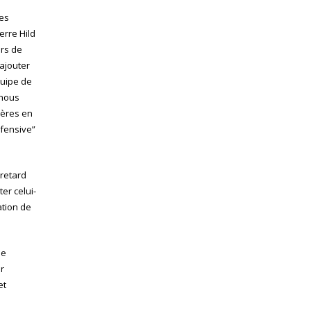
ses
erre Hild
urs de
ajouter
équipe de
 nous
ières en
éfensive”
 retard
er celui-
ation de
de
r
et