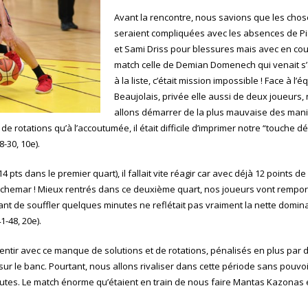
Avant la rencontre, nous savions que les cho
seraient compliquées avec les absences de Pi
et Sami Driss pour blessures mais avec en co
match celle de Demian Domenech qui venait s’
à la liste, c’était mission impossible ! Face à l’
Beaujolais, privée elle aussi de deux joueurs,
allons démarrer de la plus mauvaise des man
 rotations qu’à l’accoutumée, il était difficile d’imprimer notre “touche d
-30, 10e).
pts dans le premier quart), il fallait vite réagir car avec déjà 12 points de
uchemar ! Mieux rentrés dans ce deuxième quart, nos joueurs vont remport
avant de souffler quelques minutes ne reflétait pas vraiment la nette domin
1-48, 20e).
t sentir avec ce manque de solutions et de rotations, pénalisés en plus par 
r le banc. Pourtant, nous allons rivaliser dans cette période sans pouvoi
inutes. Le match énorme qu’étaient en train de nous faire Mantas Kazonas 