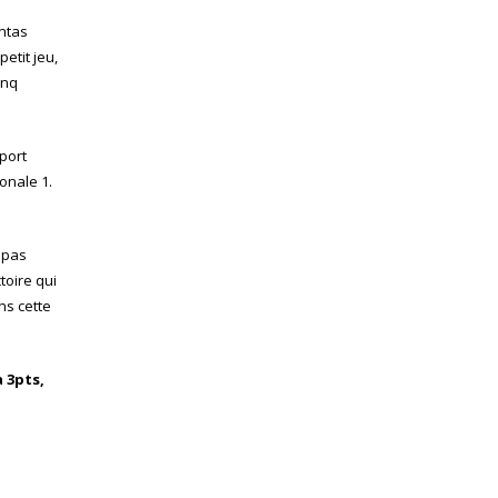
antas
etit jeu,
inq
sport
onale 1.
t pas
toire qui
ns cette
 3pts,