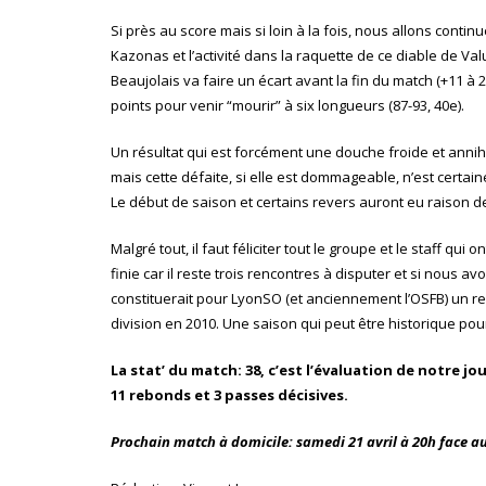
Si près au score mais si loin à la fois, nous allons cont
Kazonas et l’activité dans la raquette de ce diable de Val
Beaujolais va faire un écart avant la fin du match (+11 à 
points pour venir “mourir” à six longueurs (87-93, 40e).
Un résultat qui est forcément une douche froide et annihil
mais cette défaite, si elle est dommageable, n’est certai
Le début de saison et certains revers auront eu raison de
Malgré tout, il faut féliciter tout le groupe et le staff qu
finie car il reste trois rencontres à disputer et si nous av
constituerait pour LyonSO (et anciennement l’OSFB) un r
division en 2010. Une saison qui peut être historique pou
La stat’ du match: 38, c’est l’évaluation de notre 
11 rebonds et 3 passes décisives.
Prochain match à domicile: samedi 21 avril à 20h face a