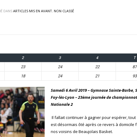
IÉ DANS
ARTICLES MIS EN AVANT
,
NON CLASSÉ
2
3
4
T
23
24
22
87
18
24
21
93
Samedi 6 Avril 2019 – Gymnase Sainte-Barbe, 
Foy-lès-Lyon – 23ème journée de championna
Nationale 2
Il fallait continuer à gagner pour espérer, tout
est désormais ôté après ce revers à domicile 
nos voisins de Beaujolais Basket.