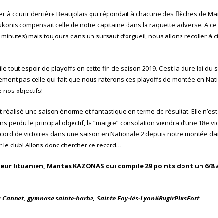
inuer à courir derrière Beaujolais qui répondait à chacune des flèches de M
ukonis compensait celle de notre capitaine dans la raquette adverse. A ce p
2 minutes) mais toujours dans un sursaut d’orgueil, nous allons recoller à c
e tout espoir de playoffs en cette fin de saison 2019. C’est la dure loi du 
nement pas celle qui fait que nous raterons ces playoffs de montée en Nati
 nos objectifs!
i ont réalisé une saison énorme et fantastique en terme de résultat. Elle n’es
ons perdu le principal objectif, la “maigre” consolation viendra d’une 18e vic
ecord de victoires dans une saison en Nationale 2 depuis notre montée da
r le club! Allons donc chercher ce record…
joueur lituanien, Mantas KAZONAS qui compile 29 points dont un 6/8 à
u Cannet, gymnase sainte-barbe, Sainte Foy-lès-Lyon
#RugirPlusFort