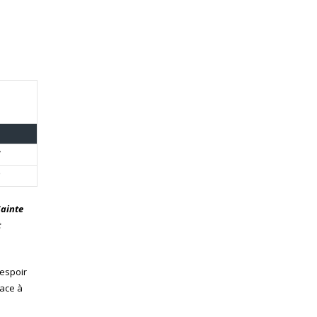
Sainte
t
 espoir
face à