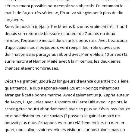
sérieusement possible pour remplir ses objectifs. En entamant le
match de façon très sérieuse, l’écart va vite grimper à plus de dix
longueurs.
Sous l’impulsion (déjà…) d’un Mantas Kazonas vraiment très chaud
depuis son retour de blessure et auteur de 7 points en deux
minutes, l’équipe se mettait donc sur les bons rails. Avec beaucoup
d’application, tous les joueurs vont remplir leur rôle et avec une
domination sans partage au rebond avec Pierre Hild à 10 prises (12
sur le match) et Namori Meïté avec 8 la mi-temps, les deuxièmes
chances étaient nombreuses.
L’écart va grimper jusqu’à 23 longueurs d’avance durant le troisième
quart temps, le duo Kazonas-Meïté (26 et 14 points) n’étant pas
étranger à cette bonne marche. Avec également un JC Zapha auteur
de 14 pts, Hugo Colas avec 10 points et Pierre Hild avec 12 points, le
scoring était nourri abondamment. Avec en plus un Kévin Joss-Rauze
en mode distributeur de caviars (7 passes), le gain du match ne
pouvait plus nous échapper. Avec un relâchement lors du dernier
quart, nous allons voir revenir les visiteurs sur nos talons mais en