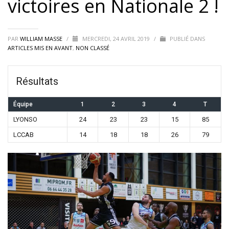
victoires en Nationale 2 !
PAR
WILLIAM MASSE
/
MERCREDI, 24 AVRIL 2019
/
PUBLIÉ DANS
ARTICLES MIS EN AVANT
,
NON CLASSÉ
Résultats
Équipe
1
2
3
4
T
LYONSO
24
23
23
15
85
LCCAB
14
18
18
26
79