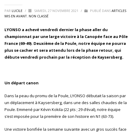
PAR
LUCILE
/
SAMEDI, 27 NOVEMBRE 2021
/
PUBLIÉ DANS
ARTICLES
MIS EN AVANT
,
NON CLASSÉ
LYONSO a achevé vendredi dernier la phase aller du
championnat par une large victoire à la Canopée face au Pôle
France (69-49). Deuxième de la Poule, notre équipe ne pourra
plus se cacher et sera attendu lors de la phase retour, qui
débute vendredi prochain par la réception de Kaysersberg.
Un départ canon
Dans la peau du promu de la Poule, LYONSO débutait la saison par
un déplacement à Kaysersberg, dans une des salles chaudes de la
Poule. Emmené par Kévin Kokila (22 pts ; 29 d’éval), notre équipe
s’est imposée pour la première de son histoire en N1 (63-73).
Une victoire bonifiée la semaine suivante avec un gros succès face