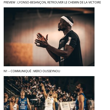
PREVIEW : LYONSO-BESANÇON, RETROUVER LE CHEMIN DE LA VICTOIRE
N1 – COMMUNIQUÉ : MERCI OUSSEYNOU