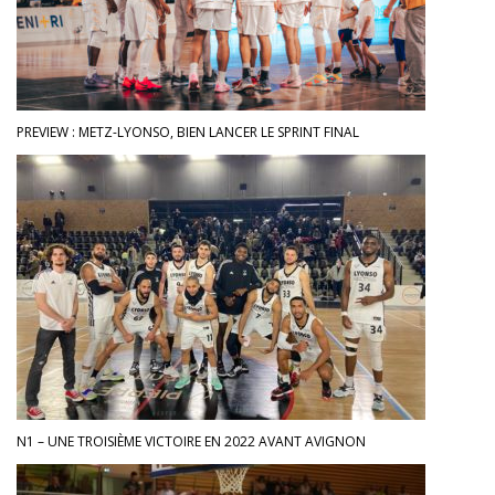
PREVIEW : METZ-LYONSO, BIEN LANCER LE SPRINT FINAL
N1 – UNE TROISIÈME VICTOIRE EN 2022 AVANT AVIGNON