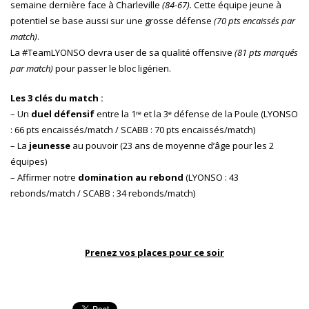
semaine dernière face à Charleville
(84-67).
Cette équipe jeune à
potentiel se base aussi sur une grosse défense
(70 pts encaissés par
match)
.
La #TeamLYONSO devra user de sa qualité offensive
(81 pts marqués
par match)
pour passer le bloc ligérien.
Les 3 clés du match :
– Un
duel défensif
entre la 1ʳᵉ et la 3ᵉ défense de la Poule (LYONSO
: 66 pts encaissés/match / SCABB : 70 pts encaissés/match)
– La
jeunesse
au pouvoir (23 ans de moyenne d’âge pour les 2
équipes)
– Affirmer notre
domination au rebond
(LYONSO : 43
rebonds/match / SCABB : 34 rebonds/match)
Prenez vos places pour ce soir